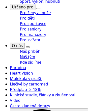
Sport, výkon, hubnutí
Určeno pro
Pro ženy a muže
Pro děti
Pro sportovce
Pro seniory
Pro manažery
Pro zvířata
O nás
Náš příběh
Náš tým
Kde sídlíme
Poradna
Heart Vision
Molekula v praXi
Liečivé by carnomed
Předplatné -18%
Klinické studie, články a zkušenosti
Video
Často kladené dotazy