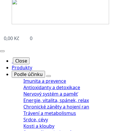
0,00
Kč
0
Close
Produkty
Podle účinku
Imunita a prevence
Antioxidanty a detoxikace
Nervový systém a paměť
Energie, vitalita, spánek, relax
Chronické záněty a hojení ran
Trávení a metabolismus
Srdce, cévy
Kosti a klouby