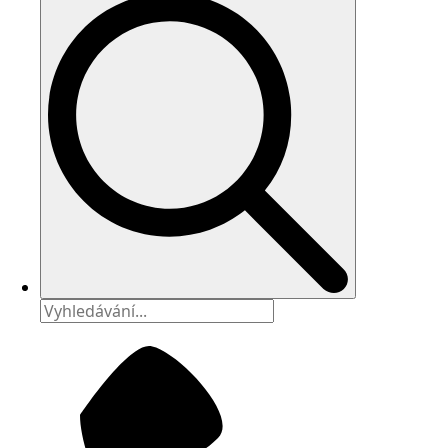
Search
for: