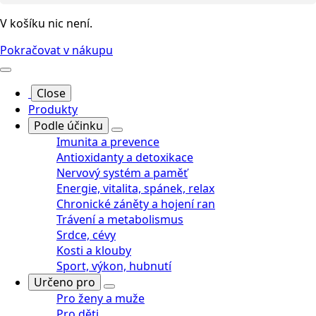
V košíku nic není.
Pokračovat v nákupu
Close
Produkty
Podle účinku
Imunita a prevence
Antioxidanty a detoxikace
Nervový systém a paměť
Energie, vitalita, spánek, relax
Chronické záněty a hojení ran
Trávení a metabolismus
Srdce, cévy
Kosti a klouby
Sport, výkon, hubnutí
Určeno pro
Pro ženy a muže
Pro děti