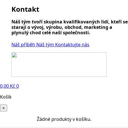
Kontakt
Náš tým tvoří skupina kvalifikovaných lidí, kteří se
starají o vývoj, výrobu, obchod, marketing a
plynulý chod celé naší společnosti.
Náš příběh
Náš tým
Kontaktujte nás
0,00
Kč
0
Košík
×
Žádné produkty v košíku.