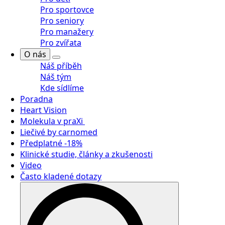
Pro sportovce
Pro seniory
Pro manažery
Pro zvířata
O nás
Náš příběh
Náš tým
Kde sídlíme
Poradna
Heart Vision
Molekula v praXi
Liečivé by carnomed
Předplatné -18%
Klinické studie, články a zkušenosti
Video
Často kladené dotazy