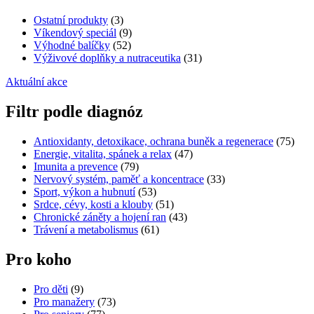
Ostatní produkty
(3)
Víkendový speciál
(9)
Výhodné balíčky
(52)
Výživové doplňky a nutraceutika
(31)
Aktuální akce
Filtr podle diagnóz
Antioxidanty, detoxikace, ochrana buněk a regenerace
(75)
Energie, vitalita, spánek a relax
(47)
Imunita a prevence
(79)
Nervový systém, paměť a koncentrace
(33)
Sport, výkon a hubnutí
(53)
Srdce, cévy, kosti a klouby
(51)
Chronické záněty a hojení ran
(43)
Trávení a metabolismus
(61)
Pro koho
Pro děti
(9)
Pro manažery
(73)