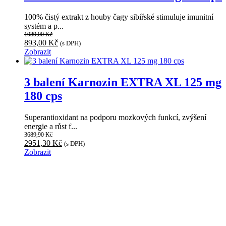
100% čistý extrakt z houby čagy sibiřské stimuluje imunitní
systém a p...
1089,00
Kč
Původní
Aktuální
893,00
Kč
(s DPH)
cena
cena
Zobrazit
byla:
je:
1089,00 Kč.
893,00 Kč.
3 balení Karnozin EXTRA XL 125 mg
180 cps
Superantioxidant na podporu mozkových funkcí, zvýšení
energie a růst f...
3689,90
Kč
Původní
Aktuální
2951,30
Kč
(s DPH)
cena
cena
Zobrazit
byla:
je:
3689,90 Kč.
2951,30 Kč.