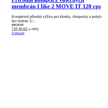
membrán I like 2 MOVE IT 120 cps
Komplexní přírodní výživa pro klouby, chrupavky a pohyb
bez bolesti. U...
866,20
Kč
Původní
Aktuální
710,30
Kč
(s DPH)
cena
cena
Zobrazit
byla:
je:
866,20 Kč.
710,30 Kč.