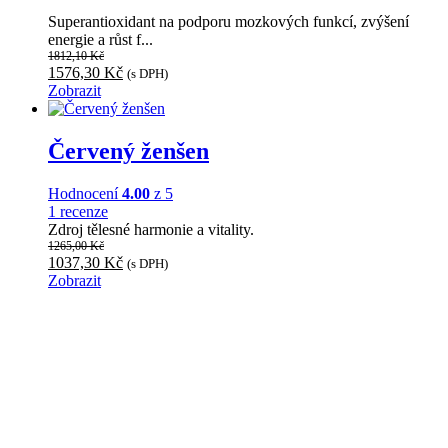
Superantioxidant na podporu mozkových funkcí, zvýšení
energie a růst f...
1812,10
Kč
Původní
Aktuální
1576,30
Kč
(s DPH)
cena
cena
Zobrazit
byla:
je:
1812,10 Kč.
1576,30 Kč.
Červený ženšen
Hodnocení
4.00
z 5
1 recenze
Zdroj tělesné harmonie a vitality.
1265,00
Kč
Původní
Aktuální
1037,30
Kč
(s DPH)
cena
cena
Zobrazit
byla:
je:
1265,00 Kč.
1037,30 Kč.