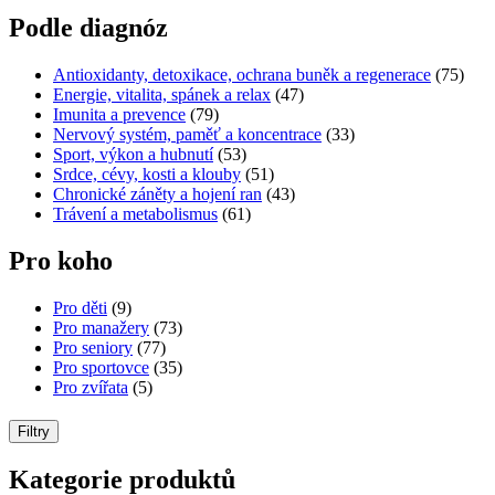
Podle diagnóz
Antioxidanty, detoxikace, ochrana buněk a regenerace
(75)
Energie, vitalita, spánek a relax
(47)
Imunita a prevence
(79)
Nervový systém, paměť a koncentrace
(33)
Sport, výkon a hubnutí
(53)
Srdce, cévy, kosti a klouby
(51)
Chronické záněty a hojení ran
(43)
Trávení a metabolismus
(61)
Pro koho
Pro děti
(9)
Pro manažery
(73)
Pro seniory
(77)
Pro sportovce
(35)
Pro zvířata
(5)
Filtry
Kategorie produktů