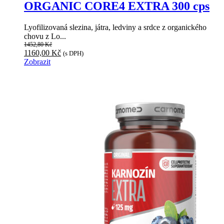
ORGANIC CORE4 EXTRA 300 cps
Lyofilizovaná slezina, játra, ledviny a srdce z organického
chovu z Lo...
1452,80
Kč
Původní
Aktuální
1160,00
Kč
(s DPH)
cena
cena
Zobrazit
byla:
je:
1452,80 Kč.
1160,00 Kč.