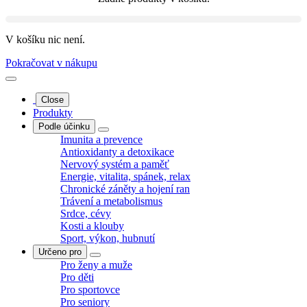
V košíku nic není.
Pokračovat v nákupu
Close
Produkty
Podle účinku
Imunita a prevence
Antioxidanty a detoxikace
Nervový systém a paměť
Energie, vitalita, spánek, relax
Chronické záněty a hojení ran
Trávení a metabolismus
Srdce, cévy
Kosti a klouby
Sport, výkon, hubnutí
Určeno pro
Pro ženy a muže
Pro děti
Pro sportovce
Pro seniory