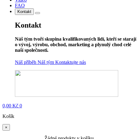
FAQ
Kontakt
Kontakt
Náš tým tvoří skupina kvalifikovaných lidí, kteří se starají
o vývoj, výrobu, obchod, marketing a plynulý chod celé
naší společnosti.
Náš příběh
Náš tým
Kontaktujte nás
0,00
Kč
0
Košík
×
Žádné produkty v košíku.