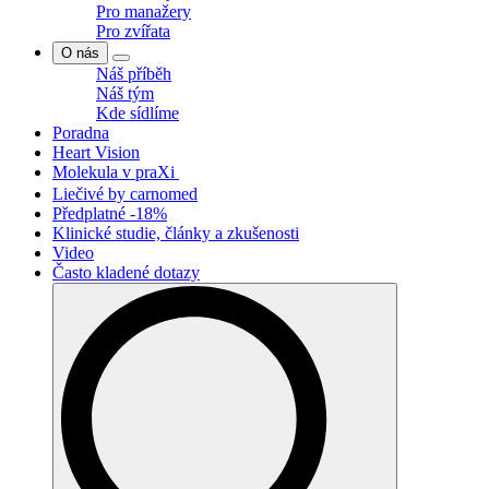
Pro manažery
Pro zvířata
O nás
Náš příběh
Náš tým
Kde sídlíme
Poradna
Heart Vision
Molekula v praXi
Liečivé by carnomed
Předplatné -18%
Klinické studie, články a zkušenosti
Video
Často kladené dotazy