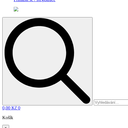
Search
for:
0,00
Kč
0
Košík
×