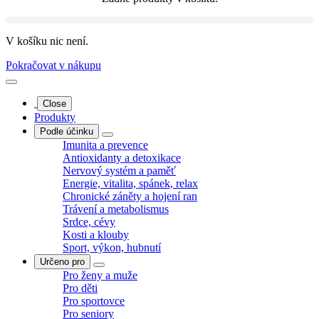
V košíku nic není.
Pokračovat v nákupu
Close
Produkty
Podle účinku
Imunita a prevence
Antioxidanty a detoxikace
Nervový systém a paměť
Energie, vitalita, spánek, relax
Chronické záněty a hojení ran
Trávení a metabolismus
Srdce, cévy
Kosti a klouby
Sport, výkon, hubnutí
Určeno pro
Pro ženy a muže
Pro děti
Pro sportovce
Pro seniory