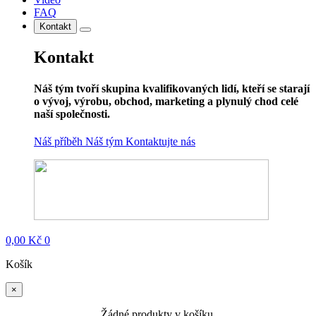
FAQ
Kontakt
Kontakt
Náš tým tvoří skupina kvalifikovaných lidí, kteří se starají
o vývoj, výrobu, obchod, marketing a plynulý chod celé
naší společnosti.
Náš příběh
Náš tým
Kontaktujte nás
0,00
Kč
0
Košík
×
Žádné produkty v košíku.