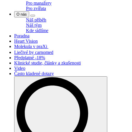
Pro manažery
Pro zvířata
O nás
Náš příběh
Náš tým
Kde sídlíme
Poradna
Heart Vision
Molekula v praXi
Liečivé by carnomed
Předplatné -18%
Klinické studie, články a zkušenosti
Video
Často kladené dotazy