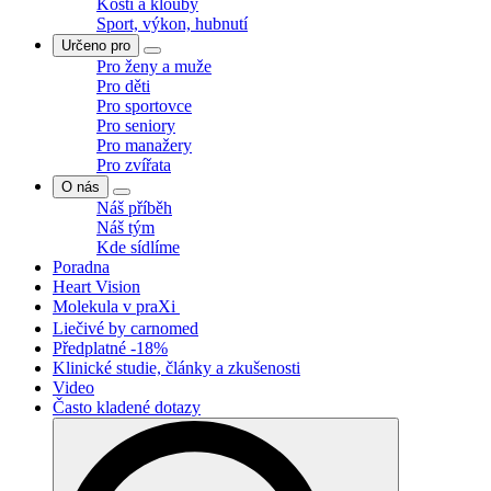
Kosti a klouby
Sport, výkon, hubnutí
Určeno pro
Pro ženy a muže
Pro děti
Pro sportovce
Pro seniory
Pro manažery
Pro zvířata
O nás
Náš příběh
Náš tým
Kde sídlíme
Poradna
Heart Vision
Molekula v praXi
Liečivé by carnomed
Předplatné -18%
Klinické studie, články a zkušenosti
Video
Často kladené dotazy