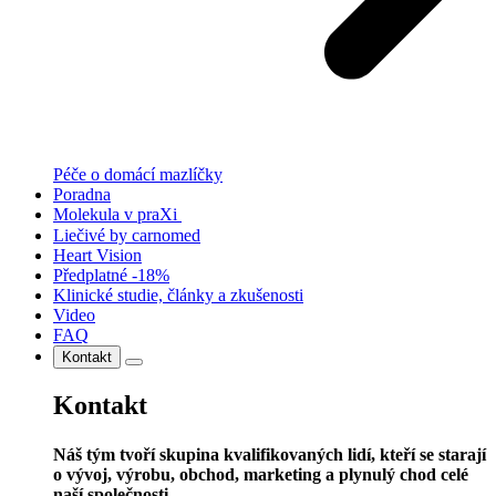
Péče o domácí mazlíčky
Poradna
Molekula v praXi
Liečivé by carnomed
Heart Vision
Předplatné -18%
Klinické studie, články a zkušenosti
Video
FAQ
Kontakt
Kontakt
Náš tým tvoří skupina kvalifikovaných lidí, kteří se starají
o vývoj, výrobu, obchod, marketing a plynulý chod celé
naší společnosti.