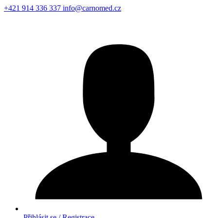
+421 914 336 337
info@carnomed.cz
Přihlásit se / Registrace