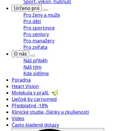
Sport, výkon, hubnutí
Určeno pro
Pro ženy a muže
Pro děti
Pro sportovce
Pro seniory
Pro manažery
Pro zvířata
O nás
Náš příběh
Náš tým
Kde sídlíme
Poradna
Heart Vision
Molekula v praXi
Liečivé by carnomed
Předplatné -18%
Klinické studie, články a zkušenosti
Video
Často kladené dotazy