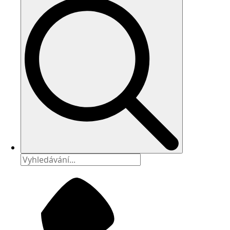
Search
for: