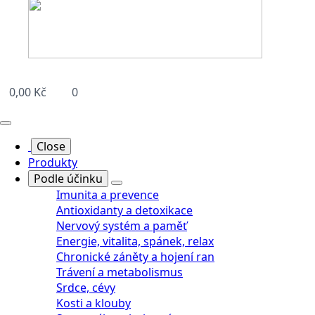
0,00
Kč
0
Close
Produkty
Podle účinku
Imunita a prevence
Antioxidanty a detoxikace
Nervový systém a paměť
Energie, vitalita, spánek, relax
Chronické záněty a hojení ran
Trávení a metabolismus
Srdce, cévy
Kosti a klouby