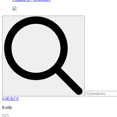
Search
for:
0,00
Kč
0
Košík
×