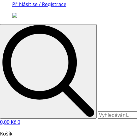
Přihlásit se / Registrace
Search
for:
0,00
Kč
0
Košík