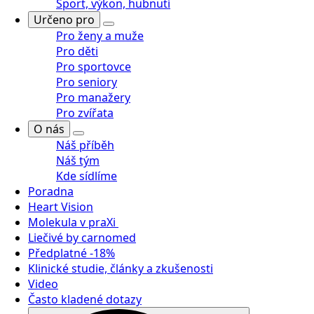
Sport, výkon, hubnutí
Určeno pro
Pro ženy a muže
Pro děti
Pro sportovce
Pro seniory
Pro manažery
Pro zvířata
O nás
Náš příběh
Náš tým
Kde sídlíme
Poradna
Heart Vision
Molekula v praXi
Liečivé by carnomed
Předplatné -18%
Klinické studie, články a zkušenosti
Video
Často kladené dotazy