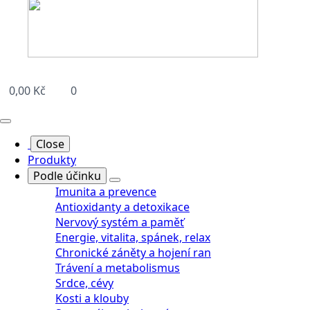
0,00
Kč
0
Close
Produkty
Podle účinku
Imunita a prevence
Antioxidanty a detoxikace
Nervový systém a paměť
Energie, vitalita, spánek, relax
Chronické záněty a hojení ran
Trávení a metabolismus
Srdce, cévy
Kosti a klouby