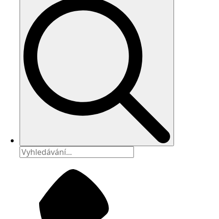
Search
for: