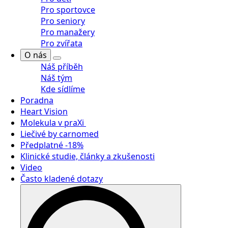
Pro sportovce
Pro seniory
Pro manažery
Pro zvířata
O nás
Náš příběh
Náš tým
Kde sídlíme
Poradna
Heart Vision
Molekula v praXi
Liečivé by carnomed
Předplatné -18%
Klinické studie, články a zkušenosti
Video
Často kladené dotazy
Search
for: