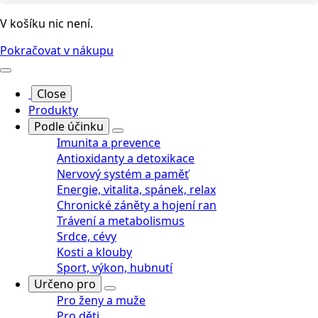
V košíku nic není.
Pokračovat v nákupu
Close
Produkty
Podle účinku
Imunita a prevence
Antioxidanty a detoxikace
Nervový systém a paměť
Energie, vitalita, spánek, relax
Chronické záněty a hojení ran
Trávení a metabolismus
Srdce, cévy
Kosti a klouby
Sport, výkon, hubnutí
Určeno pro
Pro ženy a muže
Pro děti