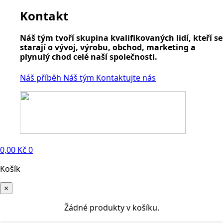
Kontakt
Náš tým tvoří skupina kvalifikovaných lidí, kteří se
starají o vývoj, výrobu, obchod, marketing a
plynulý chod celé naší společnosti.
Náš příběh
Náš tým
Kontaktujte nás
0,00
Kč
0
Košík
×
Žádné produkty v košíku.