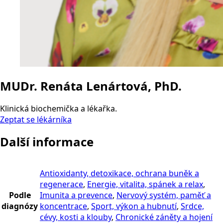
MUDr. Renáta Lenártová, PhD.
Klinická biochemička a lékařka.
Zeptat se lékárníka
Další informace
Antioxidanty, detoxikace, ochrana buněk a
regenerace
,
Energie, vitalita, spánek a relax
,
Podle
Imunita a prevence
,
Nervový systém, paměť a
diagnózy
koncentrace
,
Sport, výkon a hubnutí
,
Srdce,
cévy, kosti a klouby
,
Chronické záněty a hojení