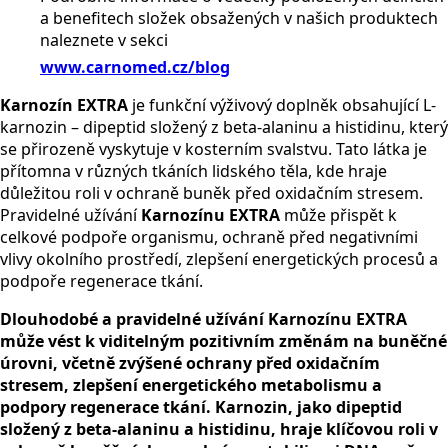
a benefitech složek obsažených v našich produktech
naleznete v sekci
www.carnomed.cz/blog
Karnozín EXTRA
je funkční výživový doplněk obsahující L-
karnozin – dipeptid složený z beta-alaninu a histidinu, který
se přirozeně vyskytuje v kosterním svalstvu. Tato látka je
přítomna v různých tkáních lidského těla, kde hraje
důležitou roli v ochraně buněk před oxidačním stresem.
Pravidelné užívání
Karnozínu EXTRA
může přispět k
celkové podpoře organismu, ochraně před negativními
vlivy okolního prostředí, zlepšení energetických procesů a
podpoře regenerace tkání.
Dlouhodobé a pravidelné užívání Karnozínu EXTRA
může vést k viditelným pozitivním změnám na buněčné
úrovni, včetně zvýšené ochrany před oxidačním
stresem, zlepšení energetického metabolismu a
podpory regenerace tkání. Karnozin, jako dipeptid
složený z beta-alaninu a histidinu, hraje klíčovou roli v