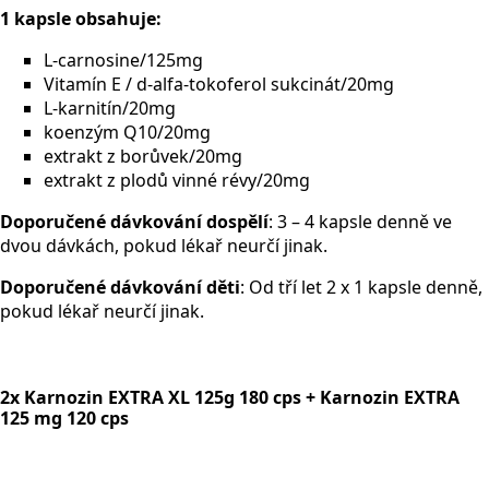
1 kapsle obsahuje:
L-carnosine/125mg
Vitamín E / d-alfa-tokoferol sukcinát/20mg
L-karnitín/20mg
koenzým Q10/20mg
extrakt z borůvek/20mg
extrakt z plodů vinné révy/20mg
Doporučené dávkování d
ospělí
: 3 – 4 kapsle denně ve
dvou dávkách, pokud lékař neurčí jinak.
Doporučené dávkování děti
: Od tří let 2 x 1 kapsle denně,
pokud lékař neurčí jinak.
2x Karnozin EXTRA XL 125g 180 cps + Karnozin EXTRA
125 mg 120 cps