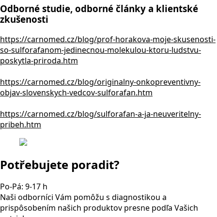
Odborné studie, odborné články a klientské
zkušenosti
https://carnomed.cz/blog/prof-horakova-moje-skusenosti-
so-sulforafanom-jedinecnou-molekulou-ktoru-ludstvu-
poskytla-priroda.htm
https://carnomed.cz/blog/originalny-onkopreventivny-
objav-slovenskych-vedcov-sulforafan.htm
https://carnomed.cz/blog/sulforafan-a-ja-neuveritelny-
pribeh.htm
Potřebujete poradit?
Po-Pá: 9-17 h
Naši odborníci Vám pomôžu s diagnostikou a
prispôsobením našich produktov presne podľa Vašich