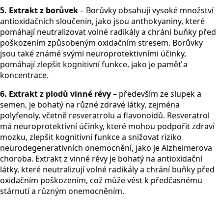
5. Extrakt z borůvek
– Borůvky obsahují vysoké množství
antioxidačních sloučenin, jako jsou anthokyaniny, které
pomáhají neutralizovat volné radikály a chrání buňky před
poškozením způsobeným oxidačním stresem. Borůvky
jsou také známé svými neuroprotektivními účinky,
pomáhají zlepšit kognitivní funkce, jako je paměť a
koncentrace.
6. Extrakt z plodů vinné révy
– především ze slupek a
semen, je bohatý na různé zdravé látky, zejména
polyfenoly, včetně resveratrolu a flavonoidů. Resveratrol
má neuroprotektivní účinky, které mohou podpořit zdraví
mozku, zlepšit kognitivní funkce a snižovat riziko
neurodegenerativních onemocnění, jako je Alzheimerova
choroba. Extrakt z vinné révy je bohatý na antioxidační
látky, které neutralizují volné radikály a chrání buňky před
oxidačním poškozením, což může vést k předčasnému
stárnutí a různým onemocněním.