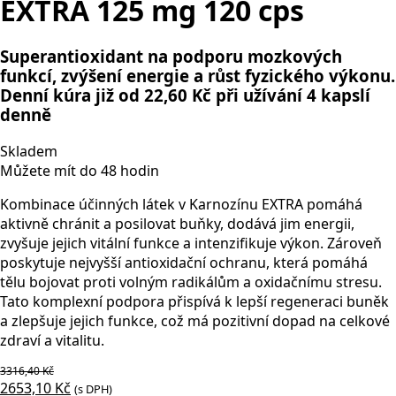
EXTRA 125 mg 120 cps
Superantioxidant na podporu mozkových
funkcí, zvýšení energie a růst fyzického výkonu.
Denní kúra již od 22,60 Kč při užívání 4 kapslí
denně
Skladem
Můžete mít do 48 hodin
Kombinace účinných látek v Karnozínu EXTRA pomáhá
aktivně chránit a posilovat buňky, dodává jim energii,
zvyšuje jejich vitální funkce a intenzifikuje výkon. Zároveň
poskytuje nejvyšší antioxidační ochranu, která pomáhá
tělu bojovat proti volným radikálům a oxidačnímu stresu.
Tato komplexní podpora přispívá k lepší regeneraci buněk
a zlepšuje jejich funkce, což má pozitivní dopad na celkové
zdraví a vitalitu.
3316,40
Kč
Původní
Aktuální
2653,10
Kč
(s DPH)