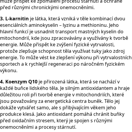
může přispět ke zpomalení procesu stárnutí a ochraně
před různými chronickými onemocněními.
3. L-karnitin
je látka, která vzniká v těle kombinací dvou
esenciálních aminokyselin – lyzinu a methioninu. Jeho
hlavní funkcí je usnadnit transport mastných kyselin do
mitochondrií, kde jsou zpracovávány a využívány k tvorbě
energie. Může přispět ke zvýšení fyzické vytrvalosti,
protože zlepšuje schopnost těla využívat tuky jako zdroj
energie. To může vést ke zlepšení výkonu při vytrvalostních
sportech a k rychlejší regeneraci po náročném fyzickém
výkonu.
4. Koenzym Q10
je přirozená látka, která se nachází v
každé buňce lidského těla. Je silným antioxidantem a hraje
důležitou roli při tvorbě energie v mitochondriích, které
jsou považovány za energetická centra buněk. Tělo jej
dokáže vytvářet samo, ale s přibývajícím věkem jeho
produkce klesá. Jako antioxidant pomáhá chránit buňky
před oxidačním stresem, který je spojen s různými
onemocněními a procesy stárnutí.