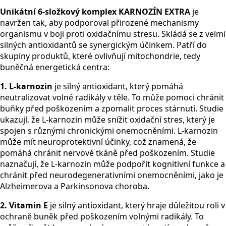
Unikátní 6-složkový komplex KARNOZÍN EXTRA
je
navržen tak, aby podporoval přirozené mechanismy
organismu v boji proti oxidačnímu stresu. Skládá se z velmi
silných antioxidantů se synergickým účinkem. Patří do
skupiny produktů, které ovlivňují mitochondrie, tedy
buněčná energetická centra:
1. L-karnozin
je silný antioxidant, který pomáhá
neutralizovat volné radikály v těle. To může pomoci chránit
buňky před poškozením a zpomalit proces stárnutí. Studie
ukazují, že L-karnozin může snížit oxidační stres, který je
spojen s různými chronickými onemocněními. L-karnozin
může mít neuroprotektivní účinky, což znamená, že
pomáhá chránit nervové tkáně před poškozením. Studie
naznačují, že L-karnozin může podpořit kognitivní funkce a
chránit před neurodegenerativními onemocněními, jako je
Alzheimerova a Parkinsonova choroba.
2. Vitamin E
je silný antioxidant, který hraje důležitou roli v
ochraně buněk před poškozením volnými radikály. To