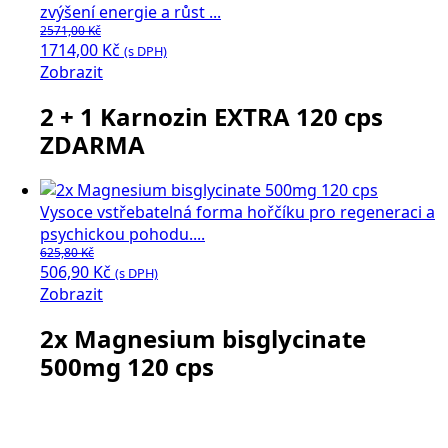
zvýšení energie a růst ...
2571,00
Kč
Původní
Aktuální
1714,00
Kč
(s DPH)
cena
cena
Zobrazit
byla:
je:
2 + 1 Karnozin EXTRA 120 cps
2571,00 Kč.
1714,00 Kč.
ZDARMA
Vysoce vstřebatelná forma hořčíku pro regeneraci a
psychickou pohodu....
625,80
Kč
Původní
Aktuální
506,90
Kč
(s DPH)
cena
cena
Zobrazit
byla:
je:
2x Magnesium bisglycinate
625,80 Kč.
506,90 Kč.
500mg 120 cps