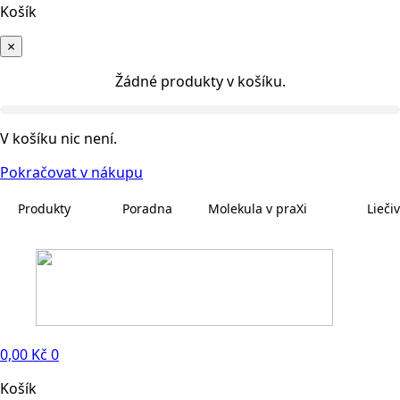
Košík
×
Žádné produkty v košíku.
V košíku nic není.
Pokračovat v nákupu
Produkty
Poradna
Molekula v praXi
Lieči
0,00
Kč
0
Košík