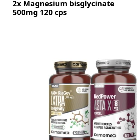
2x Magnesium bisglycinate
625,80 Kč.
506,90 Kč.
500mg 120 cps