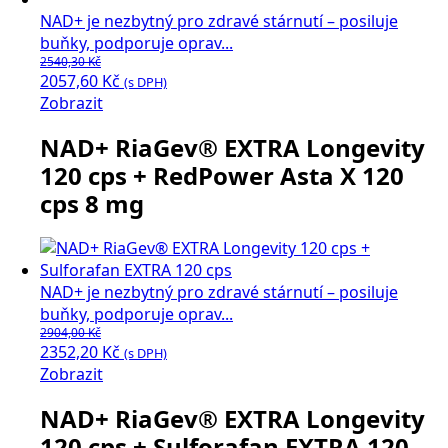
NAD+ je nezbytný pro zdravé stárnutí – posiluje
buňky, podporuje oprav...
2540,30
Kč
Původní
Aktuální
2057,60
Kč
(s DPH)
cena
cena
Zobrazit
byla:
je:
NAD+ RiaGev® EXTRA Longevity
2540,30 Kč.
2057,60 Kč.
120 cps + RedPower Asta X 120
cps 8 mg
NAD+ je nezbytný pro zdravé stárnutí – posiluje
buňky, podporuje oprav...
2904,00
Kč
Původní
Aktuální
2352,20
Kč
(s DPH)
cena
cena
Zobrazit
byla:
je:
NAD+ RiaGev® EXTRA Longevity
2904,00 Kč.
2352,20 Kč.
120 cps + Sulforafan EXTRA 120