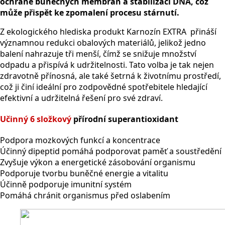
ochraně buněčných membrán a stabilizaci DNA, což
může přispět ke zpomalení procesu stárnutí.
Z ekologického hlediska produkt Karnozín EXTRA přináší
významnou redukci obalových materiálů, jelikož jedno
balení nahrazuje tři menší, čímž se snižuje množství
odpadu a přispívá k udržitelnosti. Tato volba je tak nejen
zdravotně přínosná, ale také šetrná k životnímu prostředí,
což ji činí ideální pro zodpovědné spotřebitele hledající
efektivní a udržitelná řešení pro své zdraví.
Učinný 6 složkový
přírodní superantioxidant
Podpora mozkových funkcí a koncentrace
Účinný dipeptid pomáhá podporovat paměť a soustředění
Zvyšuje výkon a energetické zásobování organismu
Podporuje tvorbu buněčné energie a vitalitu
Účinně podporuje imunitní systém
Pomáhá chránit organismus před oslabením