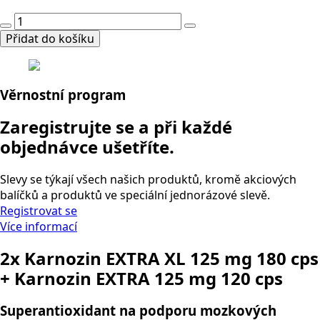
cena
cena
2x
byla:
je:
Karnozin
Přidat do košíku
3316,40 Kč.
2653,10 Kč.
EXTRA
XL
125
Věrnostní program
mg
180
Zaregistrujte se a při každé
cps
objednávce ušetříte.
+
Karnozin
EXTRA
Slevy se týkají všech našich produktů, kromě akciových
125
balíčků a produktů ve speciální jednorázové slevě.
mg
Registrovat se
120
Více informací
cps
2x Karnozin EXTRA XL 125 mg 180 cps
množství
+ Karnozin EXTRA 125 mg 120 cps
Superantioxidant na podporu mozkových