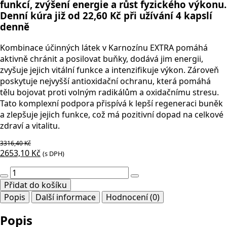
funkcí, zvýšení energie a růst fyzického výkonu.
Denní kúra již od 22,60 Kč při užívání 4 kapslí
denně
Kombinace účinných látek v Karnozínu EXTRA pomáhá
aktivně chránit a posilovat buňky, dodává jim energii,
zvyšuje jejich vitální funkce a intenzifikuje výkon. Zároveň
poskytuje nejvyšší antioxidační ochranu, která pomáhá
tělu bojovat proti volným radikálům a oxidačnímu stresu.
Tato komplexní podpora přispívá k lepší regeneraci buněk
a zlepšuje jejich funkce, což má pozitivní dopad na celkové
zdraví a vitalitu.
3316,40
Kč
Původní
Aktuální
2653,10
Kč
(s DPH)
cena
cena
2x
byla:
je:
Karnozin
Přidat do košíku
3316,40 Kč.
2653,10 Kč.
EXTRA
Popis
Další informace
Hodnocení (0)
XL
125
Popis