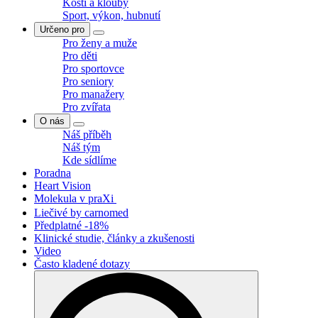
Kosti a klouby
Sport, výkon, hubnutí
Určeno pro
Pro ženy a muže
Pro děti
Pro sportovce
Pro seniory
Pro manažery
Pro zvířata
O nás
Náš příběh
Náš tým
Kde sídlíme
Poradna
Heart Vision
Molekula v praXi
Liečivé by carnomed
Předplatné -18%
Klinické studie, články a zkušenosti
Video
Často kladené dotazy
Search
for: