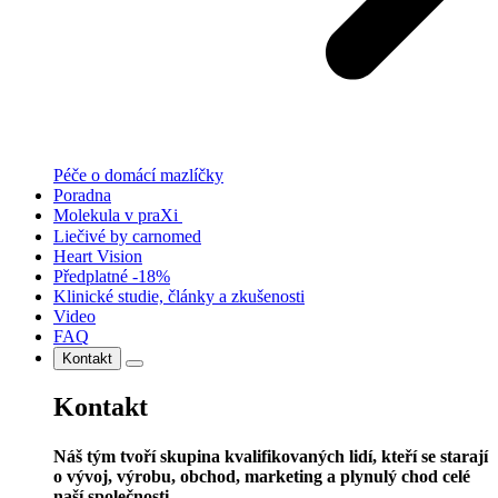
Péče o domácí mazlíčky
Poradna
Molekula v praXi
Liečivé by carnomed
Heart Vision
Předplatné -18%
Klinické studie, články a zkušenosti
Video
FAQ
Kontakt
Kontakt
Náš tým tvoří skupina kvalifikovaných lidí, kteří se starají
o vývoj, výrobu, obchod, marketing a plynulý chod celé
naší společnosti.