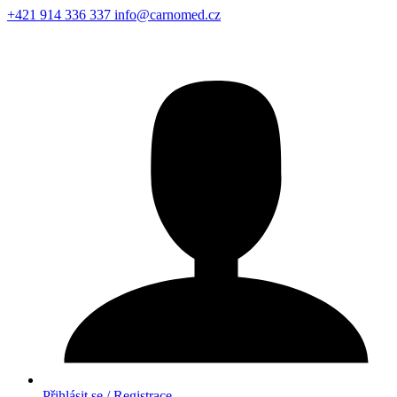
+421 914 336 337
info@carnomed.cz
Přihlásit se / Registrace