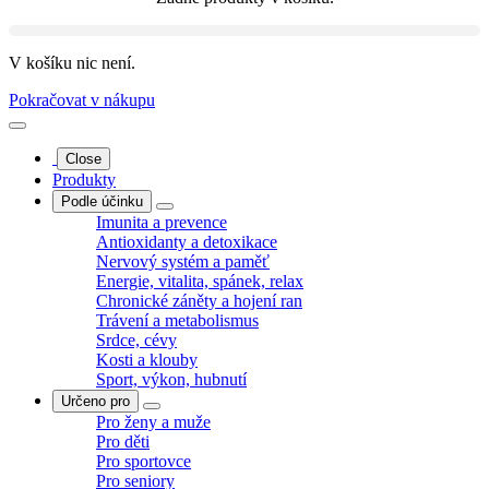
V košíku nic není.
Pokračovat v nákupu
Close
Produkty
Podle účinku
Imunita a prevence
Antioxidanty a detoxikace
Nervový systém a paměť
Energie, vitalita, spánek, relax
Chronické záněty a hojení ran
Trávení a metabolismus
Srdce, cévy
Kosti a klouby
Sport, výkon, hubnutí
Určeno pro
Pro ženy a muže
Pro děti
Pro sportovce
Pro seniory