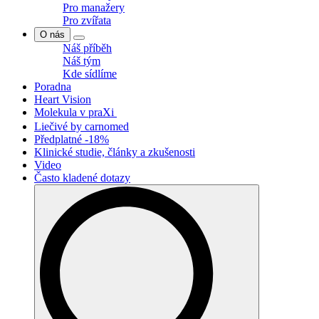
Pro manažery
Pro zvířata
O nás
Náš příběh
Náš tým
Kde sídlíme
Poradna
Heart Vision
Molekula v praXi
Liečivé by carnomed
Předplatné -18%
Klinické studie, články a zkušenosti
Video
Často kladené dotazy
Search
for: