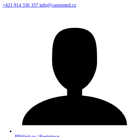
+421 914 336 337
info@carnomed.cz
Přihlásit se / Registrace