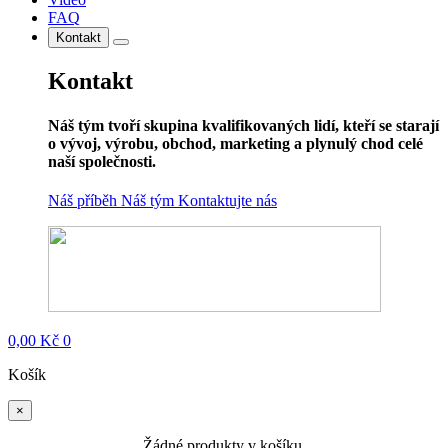
FAQ
Kontakt
Kontakt
Náš tým tvoří skupina kvalifikovaných lidí, kteří se starají
o vývoj, výrobu, obchod, marketing a plynulý chod celé
naší společnosti.
Náš příběh
Náš tým
Kontaktujte nás
0,00
Kč
0
Košík
×
Žádné produkty v košíku.