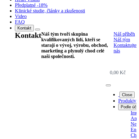
Předplatné -18%
Klinické studie, články a zkušenosti
Video
FAQ
Kontakt
Kontakt
Náš tým tvoří skupina
Náš příběh
kvalifikovaných lidí, kteří se
Náš tým
starají o vývoj, výrobu, obchod,
Kontaktujte
marketing a plynulý chod celé
nás
naší společnosti.
0,00
Kč
Close
Produkty
Podle úči
Imun
Anti
Ner
Ener
Chro