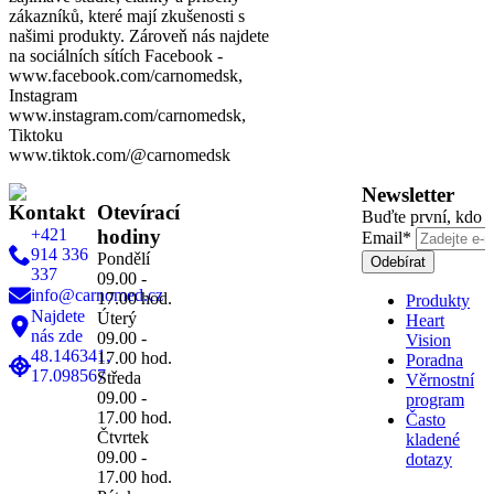
zákazníků, které mají zkušenosti s
našimi produkty. Zároveň nás najdete
na sociálních sítích Facebook -
www.facebook.com/carnomedsk,
Instagram
www.instagram.com/carnomedsk,
Tiktoku
www.tiktok.com/@carnomedsk
Newsletter
Kontakt
Otevírací
Buďte první, kdo z
+421
hodiny
Email
*
914 336
Pondělí
Odebírat
337
09.00 -
info@carnomed.cz
17.00 hod.
Produkty
Najdete
Úterý
Heart
nás zde
09.00 -
Vision
48.146341,
17.00 hod.
Poradna
17.098567
Středa
Věrnostní
09.00 -
program
17.00 hod.
Často
Čtvrtek
kladené
09.00 -
dotazy
17.00 hod.