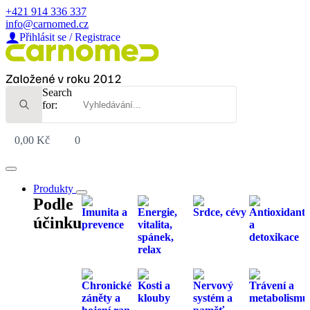
+421 914 336 337
info@carnomed.cz
Přihlásit se / Registrace
Search
for:
0,00
Kč
0
Produkty
Podle
Imunita a
Energie,
Srdce, cévy
Antioxidant
účinku
prevence
vitalita,
a
spánek,
detoxikace
relax
Chronické
Kosti a
Nervový
Trávení a
záněty a
klouby
systém a
metabolismu