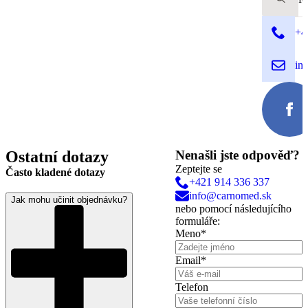
+4
in
Ostatní dotazy
Nenašli jste odpověď?
Zeptejte se
Často kladené dotazy
+421 914 336 337
info@carnomed.sk
Jak mohu učinit objednávku?
nebo pomocí následujícího
formuláře:
Meno
*
Email
*
Telefon