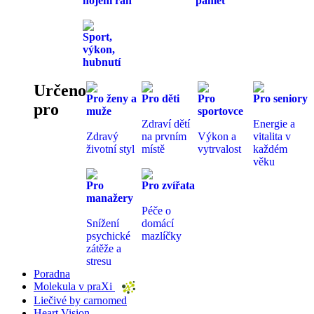
hojení ran
paměť
Sport,
výkon,
hubnutí
Určeno
Pro ženy a
Pro děti
Pro
Pro seniory
pro
muže
sportovce
Zdraví dětí
Energie a
Zdravý
na prvním
Výkon a
vitalita v
životní styl
místě
vytrvalost
každém
věku
Pro
Pro zvířata
manažery
Péče o
Snížení
domácí
psychické
mazlíčky
zátěže a
stresu
Poradna
Molekula v praXi
Liečivé by carnomed
Heart Vision