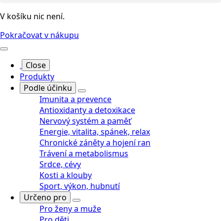
V košíku nic není.
Pokračovat v nákupu
Close
Produkty
Podle účinku
Imunita a prevence
Antioxidanty a detoxikace
Nervový systém a paměť
Energie, vitalita, spánek, relax
Chronické záněty a hojení ran
Trávení a metabolismus
Srdce, cévy
Kosti a klouby
Sport, výkon, hubnutí
Určeno pro
Pro ženy a muže
Pro děti