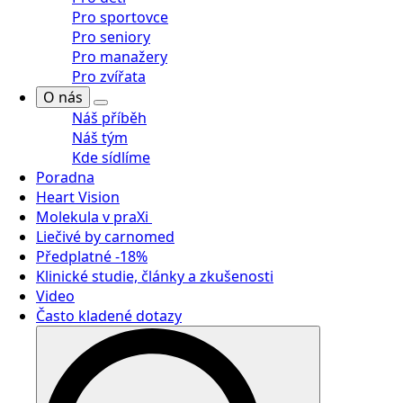
Pro sportovce
Pro seniory
Pro manažery
Pro zvířata
O nás
Náš příběh
Náš tým
Kde sídlíme
Poradna
Heart Vision
Molekula v praXi
Liečivé by carnomed
Předplatné -18%
Klinické studie, články a zkušenosti
Video
Často kladené dotazy