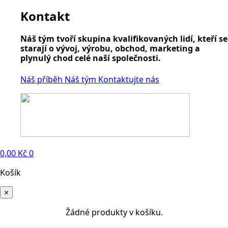
Kontakt
Náš tým tvoří skupina kvalifikovaných lidí, kteří se
starají o vývoj, výrobu, obchod, marketing a
plynulý chod celé naší společnosti.
Náš příběh
Náš tým
Kontaktujte nás
0,00
Kč
0
Košík
×
Žádné produkty v košíku.