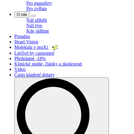
Pro manažery
Pro zvířata
O nás
Náš příběh
Náš tým
Kde sídlíme
Poradna
Heart Vision
Molekula v praXi
Liečivé by carnomed
Předplatné -18%
Klinické studie, články a zkušenosti
Video
Často kladené dotazy