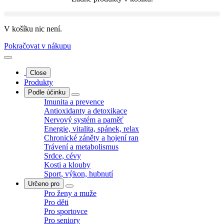
V košíku nic není.
Pokračovat v nákupu
Close
Produkty
Podle účinku
Imunita a prevence
Antioxidanty a detoxikace
Nervový systém a paměť
Energie, vitalita, spánek, relax
Chronické záněty a hojení ran
Trávení a metabolismus
Srdce, cévy
Kosti a klouby
Sport, výkon, hubnutí
Určeno pro
Pro ženy a muže
Pro děti
Pro sportovce
Pro seniory