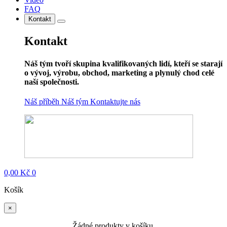
FAQ
Kontakt
Kontakt
Náš tým tvoří skupina kvalifikovaných lidí, kteří se starají
o vývoj, výrobu, obchod, marketing a plynulý chod celé
naší společnosti.
Náš příběh
Náš tým
Kontaktujte nás
0,00
Kč
0
Košík
×
Žádné produkty v košíku.