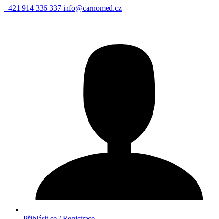
+421 914 336 337
info@carnomed.cz
Přihlásit se / Registrace