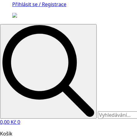
Přihlásit se / Registrace
Search
for:
0,00
Kč
0
Košík