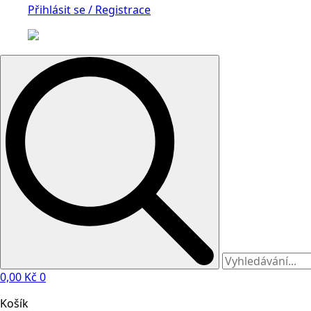
Přihlásit se / Registrace
Search
for:
0,00
Kč
0
Košík