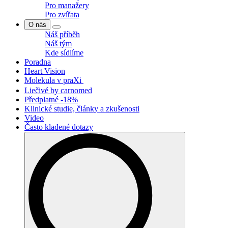
Pro manažery
Pro zvířata
O nás
Náš příběh
Náš tým
Kde sídlíme
Poradna
Heart Vision
Molekula v praXi
Liečivé by carnomed
Předplatné -18%
Klinické studie, články a zkušenosti
Video
Často kladené dotazy
Search
for: