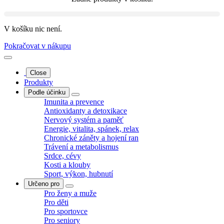
V košíku nic není.
Pokračovat v nákupu
Close
Produkty
Podle účinku
Imunita a prevence
Antioxidanty a detoxikace
Nervový systém a paměť
Energie, vitalita, spánek, relax
Chronické záněty a hojení ran
Trávení a metabolismus
Srdce, cévy
Kosti a klouby
Sport, výkon, hubnutí
Určeno pro
Pro ženy a muže
Pro děti
Pro sportovce
Pro seniory