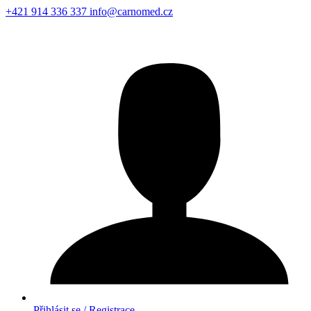
+421 914 336 337
info@carnomed.cz
Přihlásit se / Registrace