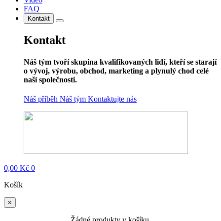
FAQ
Kontakt
Kontakt
Náš tým tvoří skupina kvalifikovaných lidí, kteří se starají
o vývoj, výrobu, obchod, marketing a plynulý chod celé
naší společnosti.
Náš příběh
Náš tým
Kontaktujte nás
0,00
Kč
0
Košík
×
Žádné produkty v košíku.