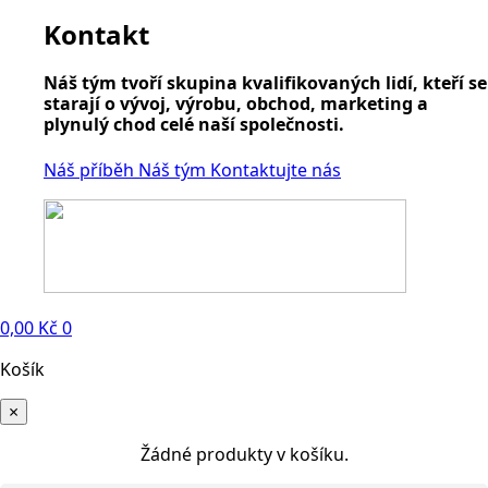
Kontakt
Náš tým tvoří skupina kvalifikovaných lidí, kteří se
starají o vývoj, výrobu, obchod, marketing a
plynulý chod celé naší společnosti.
Náš příběh
Náš tým
Kontaktujte nás
0,00
Kč
0
Košík
×
Žádné produkty v košíku.