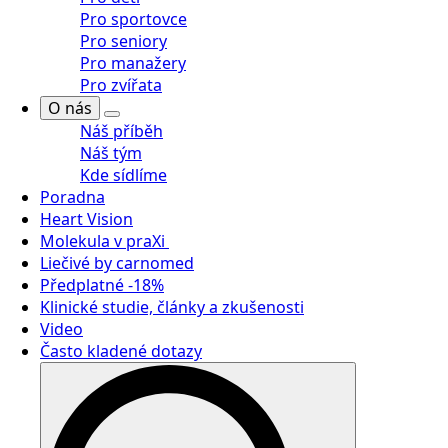
Pro sportovce
Pro seniory
Pro manažery
Pro zvířata
O nás
Náš příběh
Náš tým
Kde sídlíme
Poradna
Heart Vision
Molekula v praXi
Liečivé by carnomed
Předplatné -18%
Klinické studie, články a zkušenosti
Video
Často kladené dotazy
Search
for: