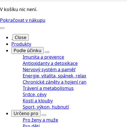
V košíku nic není.
Pokračovat v nákupu
Close
Produkty
Podle účinku
Imunita a prevence
Antioxidanty a detoxikace
Nervový systém a paměť
Energie, vitalita, spánek, relax
Chronické záněty a hojení ran
Trávení a metabolismus
Srdce, cévy
Kosti a klouby
Sport, výkon, hubnutí
Určeno pro
Pro ženy a muže
Pro děti