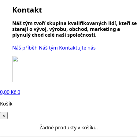
Kontakt
Náš tým tvoří skupina kvalifikovaných lidí, kteří se
starají o vývoj, výrobu, obchod, marketing a
plynulý chod celé naší společnosti.
Náš příběh
Náš tým
Kontaktujte nás
0,00
Kč
0
Košík
×
Žádné produkty v košíku.