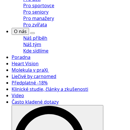
Pro sportovce
Pro seniory
Pro manažery
Pro zvířata
O nás
Náš příběh
Náš tým
Kde sídlíme
Poradna
Heart Vision
Molekula v praXi
Liečivé by carnomed
Předplatné -18%
Klinické studie, články a zkušenosti
Video
Často kladené dotazy
Search
for: