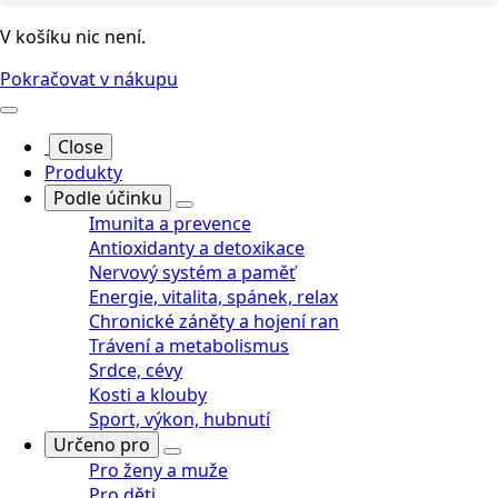
V košíku nic není.
Pokračovat v nákupu
Close
Produkty
Podle účinku
Imunita a prevence
Antioxidanty a detoxikace
Nervový systém a paměť
Energie, vitalita, spánek, relax
Chronické záněty a hojení ran
Trávení a metabolismus
Srdce, cévy
Kosti a klouby
Sport, výkon, hubnutí
Určeno pro
Pro ženy a muže
Pro děti