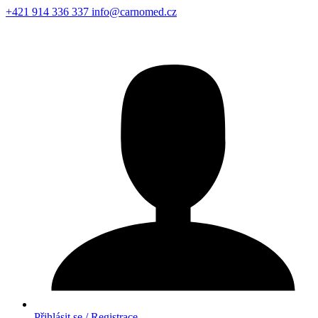
+421 914 336 337
info@carnomed.cz
Přihlásit se / Registrace