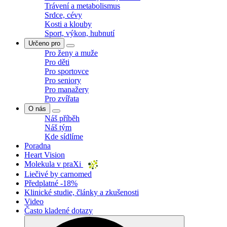
Trávení a metabolismus
Srdce, cévy
Kosti a klouby
Sport, výkon, hubnutí
Určeno pro
Pro ženy a muže
Pro děti
Pro sportovce
Pro seniory
Pro manažery
Pro zvířata
O nás
Náš příběh
Náš tým
Kde sídlíme
Poradna
Heart Vision
Molekula v praXi
Liečivé by carnomed
Předplatné -18%
Klinické studie, články a zkušenosti
Video
Často kladené dotazy