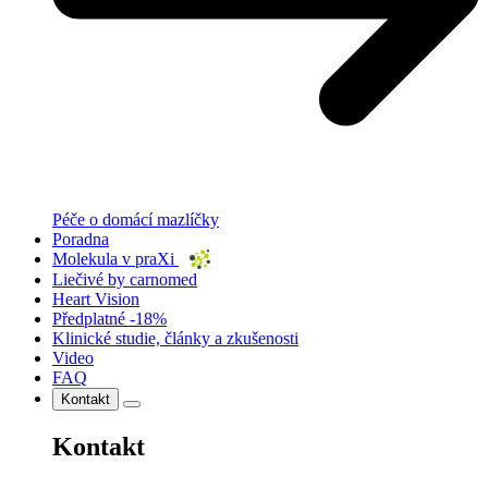
Péče o domácí mazlíčky
Poradna
Molekula v praXi
Liečivé by carnomed
Heart Vision
Předplatné -18%
Klinické studie, články a zkušenosti
Video
FAQ
Kontakt
Kontakt