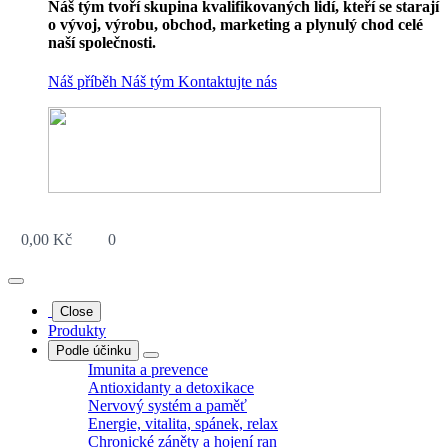
Náš tým tvoří skupina kvalifikovaných lidí, kteří se starají
o vývoj, výrobu, obchod, marketing a plynulý chod celé
naší společnosti.
Náš příběh
Náš tým
Kontaktujte nás
0,00
Kč
0
Close
Produkty
Podle účinku
Imunita a prevence
Antioxidanty a detoxikace
Nervový systém a paměť
Energie, vitalita, spánek, relax
Chronické záněty a hojení ran