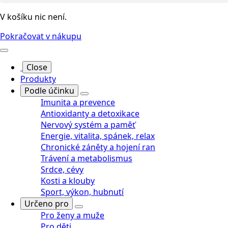
V košíku nic není.
Pokračovat v nákupu
Close
Produkty
Podle účinku
Imunita a prevence
Antioxidanty a detoxikace
Nervový systém a paměť
Energie, vitalita, spánek, relax
Chronické záněty a hojení ran
Trávení a metabolismus
Srdce, cévy
Kosti a klouby
Sport, výkon, hubnutí
Určeno pro
Pro ženy a muže
Pro děti