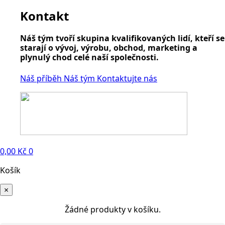
Kontakt
Náš tým tvoří skupina kvalifikovaných lidí, kteří se
starají o vývoj, výrobu, obchod, marketing a
plynulý chod celé naší společnosti.
Náš příběh
Náš tým
Kontaktujte nás
0,00
Kč
0
Košík
×
Žádné produkty v košíku.