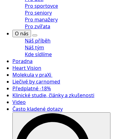
Pro sportovce
Pro seniory
Pro manažery
Pro zvířata
O nás
Náš příběh
Náš tým
Kde sídlíme
Poradna
Heart Vision
Molekula v praXi
Liečivé by carnomed
Předplatné -18%
Klinické studie, články a zkušenosti
Video
Často kladené dotazy
Search
for: