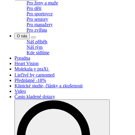
Pro ženy a muže
Pro děti
Pro sportovce
Pro seniory
Pro manažery
Pro zvířata
O nás
Náš příběh
Náš tým
Kde sídlíme
Poradna
Heart Vision
Molekula v praXi
Liečivé by carnomed
Předplatné -18%
Klinické studie, články a zkušenosti
Video
Často kladené dotazy
Search
for: