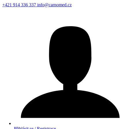
+421 914 336 337
info@carnomed.cz
Přihlásit se / Registrace